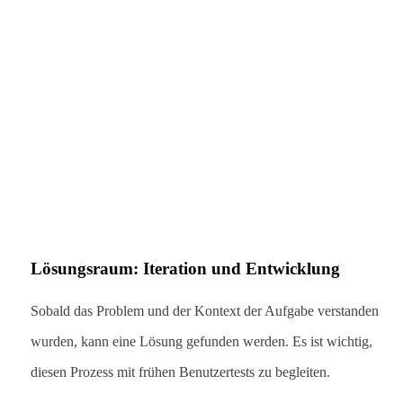
Methoden zur Lösungsfindung
· Business Canvas Customer Value
· Design Sprint
· Wire Frame
· Prototype Lean Metrics
Lösungsraum: Iteration und Entwicklung
Sobald das Problem und der Kontext der Aufgabe verstanden
wurden, kann eine Lösung gefunden werden. Es ist wichtig,
diesen Prozess mit frühen Benutzertests zu begleiten.