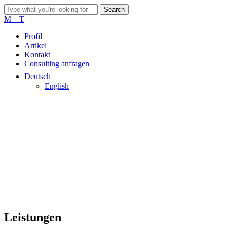
Skip
Search
to
Close
M—T
main
Search
content
Menu
Profil
Artikel
Kontakt
Consulting anfragen
Deutsch
English
Leistungen