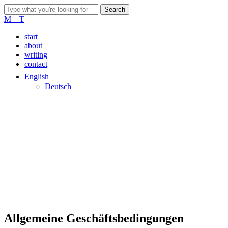
Skip
Search
to
Close
M—T
main
Search
content
Menu
start
about
writing
contact
English
Deutsch
Allgemeine Geschäftsbedingungen